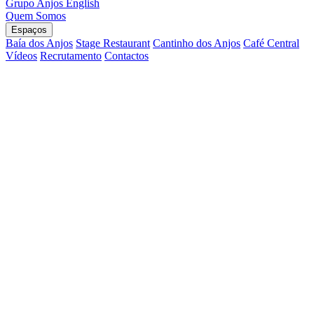
Grupo Anjos
English
Quem Somos
Espaços
Baía dos Anjos
Stage Restaurant
Cantinho dos Anjos
Café Central
Vídeos
Recrutamento
Contactos