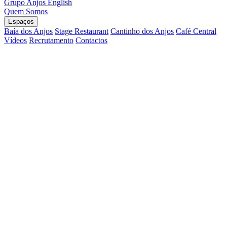
Grupo Anjos
English
Quem Somos
Espaços
Baía dos Anjos
Stage Restaurant
Cantinho dos Anjos
Café Central
Vídeos
Recrutamento
Contactos